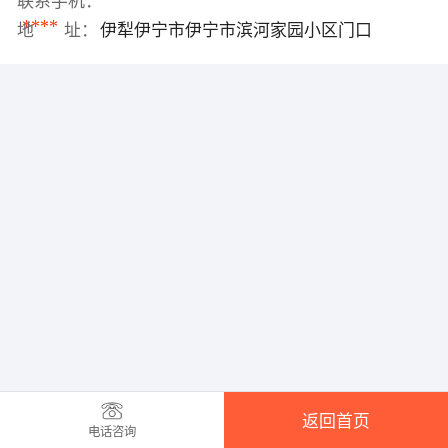
联系手机：
****
地 址：
伊犁伊宁市伊宁市滨河家园小区门口
返回首页
电话咨询